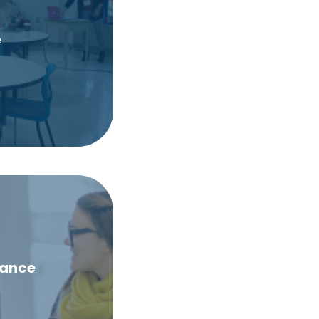
es objectifs
e
naissances et à
dévoués et
n du CSFP.
également
sance
er et exceller
us aurez toutes