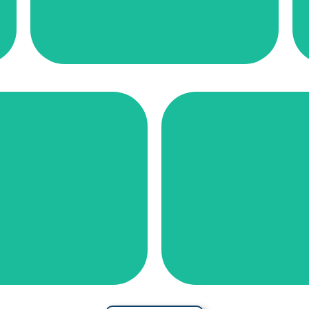
tranquillité et son sens de la
son accueil chaleureux, sa
Le Centre de l’île est reconnu pour
 et en pleine expansion.
paradis pour les amour
 du quotidien. La
fleurissent et l’acc
que, où la nature et les
francophone. Ici, l
 liens communautaires. Y
mode de vie paisible, 
 grands espaces, sa
Entre mer et montag