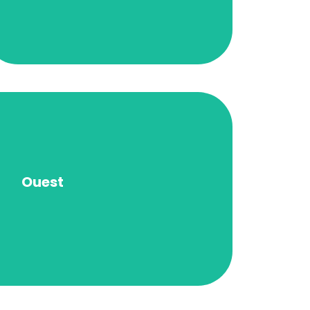
mélange de tranquillité et
La région Est offre un savant
eux du plein air et du vivre-ensemble.
ueil est chaleureux — un vrai coin de
Ouest
a communauté est soudée, les projets
sa beauté naturelle et sa forte identité
nes, la région Ouest séduit par son