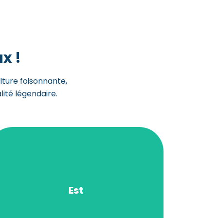
x !
ture foisonnante,
lité légendaire.
services essentiels à portée de main.
de vie, proximité avec la nature et
y trouvent un équilibre entre qualité
développe activement. Les familles
Est
croissance, où la francophonie se
d’opportunités. C’est une région en