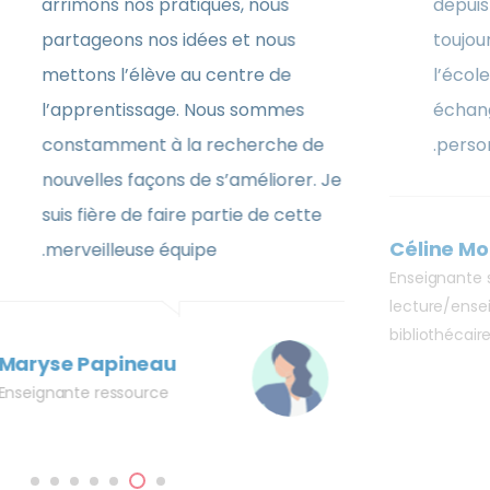
arrimons nos p
partageons nos
mettons l’élèv
 Bernatchez
l’apprentissa
te – Maternelle
constamment à
nouvelles façon
suis fière de fa
merveilleuse é
Maryse Papinea
Enseignante ressource