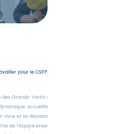
availler pour le CSFP.
r à l’école, cette
L’école des Grands-Vents
ièrement grâce aux
école dynamique, accueillan
sitifs que nous
fait bon vivre et se dépass
ant qu’équipe. Nous
fais partie de l’équipe en