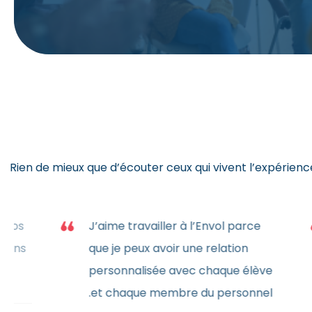
Rien de mieux que d’écouter ceux qui vivent l’expérienc
J’aime le contact intime avec nos
J’a
jeunes. Je me sens en famille dans
que
mon lieu de travail.
per
et 