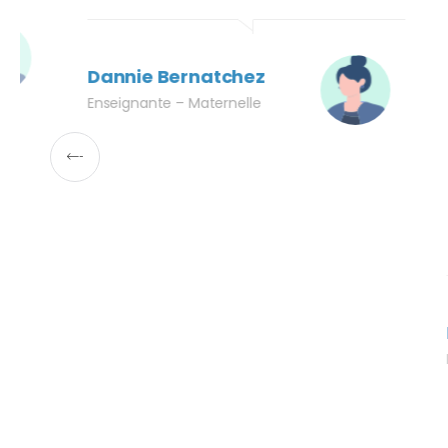
Kathleen Grisé
Secrétaire
Dannie
Enseignan