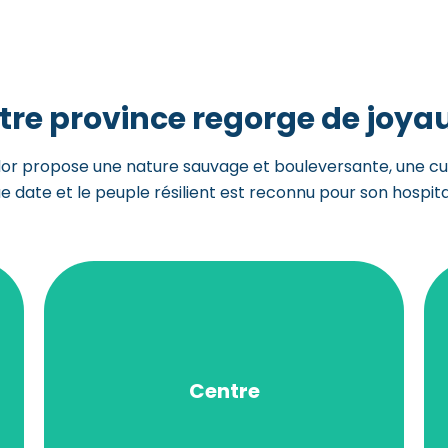
tre province regorge de joyau
r propose une nature sauvage et bouleversante, une cul
gue date et le peuple résilient est reconnu pour son hospita
familial.
l’épanouissement personnel et
apaisant propice à
gens engagés, dans un cadre naturel
Centre
fait bon vivre et grandir, entouré de
communauté. C’est un endroit où il