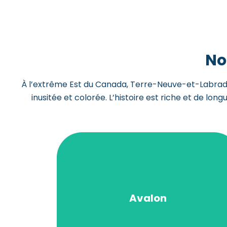
No
À l’extrême Est du Canada, Terre-Neuve-et-Labrado
inusitée et colorée. L’histoire est riche et de lon
s’épanouir en famille.
humaine, c’est un cadre parfait pour
grandiose et vie urbaine à échelle
active et accueillante. Entre nature
Avalon
et d’une communauté francophone
ses paysages marins spectaculaires