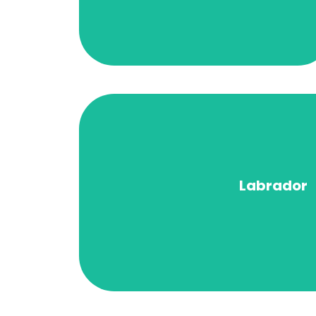
dynamisme culturel de St. John’s, de
Vivre sur l’Avalon, c’est profiter du
francophonie y est vivante, résiliente
relations humaines sont au cœur
Labrador
vivre, c’est découvrir un territoire uni
richesse culturelle et la force de ses
Le Labrador impressionne par ses