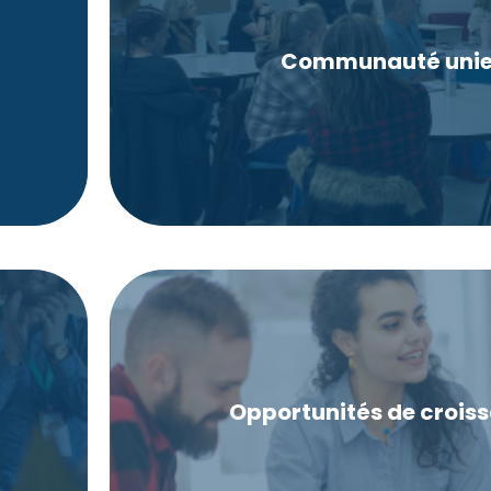
communs.
travailler ensemble pour atteindre d
Communauté uni
ince
passionnés, prêts à partager leurs con
à la
Vous serez entouré de collègues 
l'opportunité de progresser au sei
dans votre carrière. Vous aurez 
Opportunités de crois
 pour
les ressources nécessaires pour évolu
Grâce à des formations régulières, vo