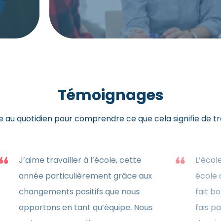
Témoignages
e au quotidien pour comprendre ce que cela signifie de tr
ime travailler à l’Envol parce
J’aime travaille
 je peux avoir une relation
année particul
sonnalisée avec chaque élève
changements po
chaque membre du personnel.
apportons en t