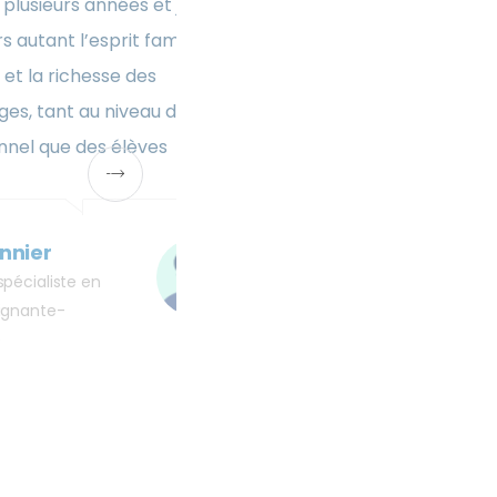
ratiques, nous
depuis plusieurs années et
 idées et nous
toujours autant l’esprit fam
e au centre de
l’école et la richesse des
ge. Nous sommes
échanges, tant au niveau 
 la recherche de
personnel que des élèves.
s de s’améliorer. Je
ire partie de cette
Céline Monnier
quipe.
Enseignante spécialiste en
lecture/enseignante-
bibliothécaire
u