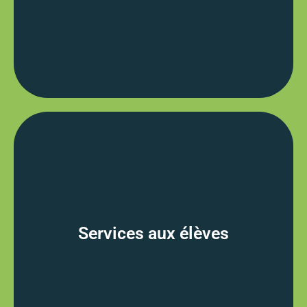
Programmes scolaires
L’École l'ENVOL offre le programme de
français langue première du Ministère de
l’Éducation de Terre-Neuve-et-Labrador, de
la maternelle à la 6e année. Nous offrons le
Services aux élèves
programme de français langue première de
la maternelle à la 12e année.
En savoir plus