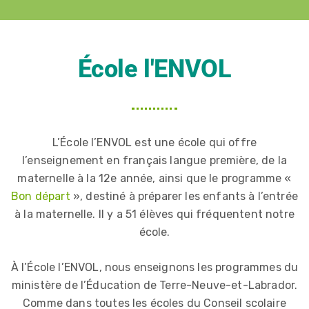
Transport scolaire
École l'ENVOL
Le transport scolaire régulier (matin et soir
les jours de classes) des élèves de l’ENVOL
est un service offert gratuitement à tous
les élèves qui fréquentent l’école.
L’École l’ENVOL est une école qui offre
l’enseignement en français langue première, de la
En savoir plus
maternelle à la 12e année, ainsi que le programme «
Bon départ
», destiné à préparer les enfants à l’entrée
à la maternelle. Il y a 51 élèves qui fréquentent notre
école.
À l’École l’ENVOL, nous enseignons les programmes du
ministère de l’Éducation de Terre-Neuve-et-Labrador.
Comme dans toutes les écoles du Conseil scolaire