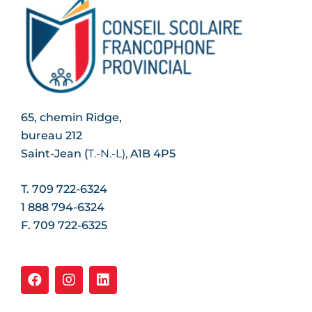
65, chemin Ridge,
bureau 212
Saint-Jean (
T.-N.-L
),
A1B 4P5
T. 709 722-6324
1 888 794-6324
F. 709 722-6325