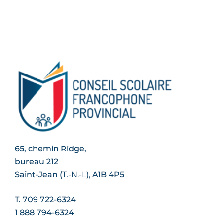
Copyright © 2021 CSFP-TNL – Tous droits réservés
65, chemin Ridge,
bureau 212
Saint-Jean (
T.-N.-L
),
A1B 4P5
T. 709 722-6324
1 888 794-6324