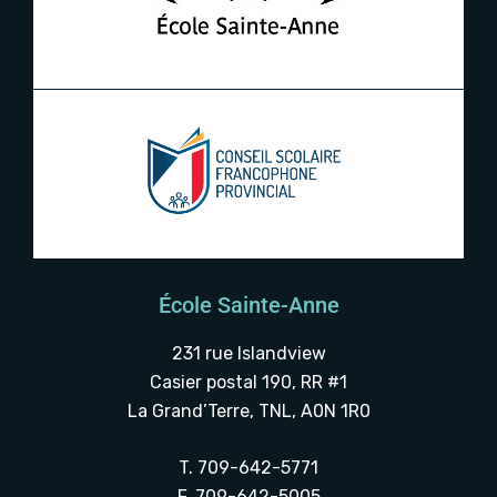
École Sainte-Anne
231 rue Islandview
Casier postal 190, RR #1
La Grand’Terre, TNL, A0N 1R0
T. 709-642-5771
F. 709-642-5005