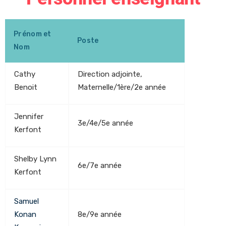
Prénom et
Poste
Nom
Cathy
Direction adjointe,
Benoit
Maternelle/1ère/2e année
Jennifer
3e/4e/5e année
Kerfont
Shelby Lynn
6e/7e année
Kerfont
Samuel
Konan
8e/9e année