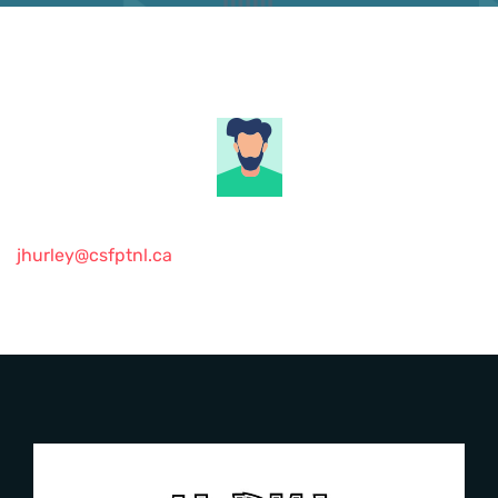
jhurley@csfptnl.ca