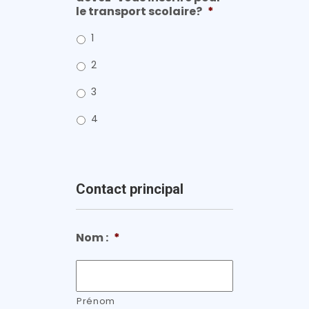
le transport scolaire?
*
1
2
3
4
Contact principal
Nom :
*
Prénom