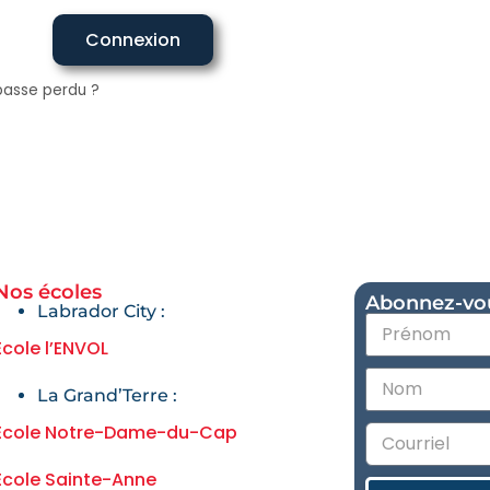
Connexion
passe perdu ?
right © 2021 CSFP-TNL – Tous droits réservés
Nos écoles
Abonnez-vous
Labrador City :
École l’ENVOL
La Grand’Terre :
École Notre-Dame-du-Cap
École Sainte-Anne