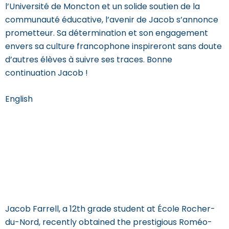
l’Université de Moncton et un solide soutien de la
communauté éducative, l’avenir de
Jacob
s’annonce
prometteur. Sa détermination et son engagement
envers sa culture francophone inspireront sans doute
d’autres élèves à suivre ses traces. Bonne
continuation
Jacob
!
English
Jacob Farrell: A Rising
Star at École Rocher-
du-Nord
Jacob Farrell, a 12th grade student at École Rocher-
du-Nord, recently obtained the prestigious Roméo-