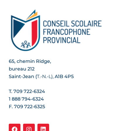
65, chemin Ridge,
bureau 212
Saint-Jean (
T.-N.-L
),
A1B 4P5
T. 709 722-6324
1 888 794-6324
F. 709 722-6325